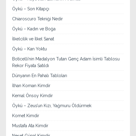
Öykü – Son Kitapçı
Chiaroscuro Tekniği Nedir
Öykü – Kadın ve Boğa
İlkelcilik ve İlkel Sanat
Öykü – Kan Yoktu
Boticelli’nin Madalyon Tutan Genç Adam İsimli Tablosu
Rekor Fiyata Satıldı
Dünyanın En Pahalı Tabloları
İlhan Koman Kimdir
Kemal Önsoy Kimdir
Öykü – Zeus’un Kızı, Yağmuru Öldürmek
Komet Kimdir
Mustafa Ata Kimdir
Neşet Günal Kimdir