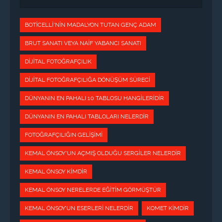
BOTICELLI'NIN MADALYON TUTAN GENÇ ADAM
BRUT SANATI VEYA NAIF YABANCI SANATI
DIJITAL FOTOĞRAFÇILIK
DIJITAL FOTOĞRAFÇILIĞA DÖNÜŞÜM SÜRECI
DÜNYANIN EN PAHALI 10 TABLOSU HANGILERIDIR
DÜNYANIN EN PAHALI TABLOLARI NELERDIR
FOTOĞRAFÇILIĞIN GELIŞIMI
KEMAL ÖNSOY'UN AÇMIŞ OLDUĞU SERGILER NELERDIR
KEMAL ÖNSOY KIMDIR
KEMAL ÖNSOY NERELERDE EĞITIM GÖRMÜŞTÜR
KEMAL ÖNSOY’UN ESERLERI NELERDIR
KOMET KIMDIR