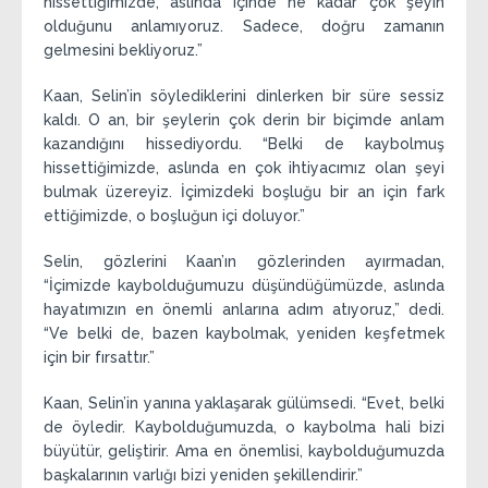
hissettiğimizde, aslında içinde ne kadar çok şeyin
olduğunu anlamıyoruz. Sadece, doğru zamanın
gelmesini bekliyoruz.”
Kaan, Selin’in söylediklerini dinlerken bir süre sessiz
kaldı. O an, bir şeylerin çok derin bir biçimde anlam
kazandığını hissediyordu. “Belki de kaybolmuş
hissettiğimizde, aslında en çok ihtiyacımız olan şeyi
bulmak üzereyiz. İçimizdeki boşluğu bir an için fark
ettiğimizde, o boşluğun içi doluyor.”
Selin, gözlerini Kaan’ın gözlerinden ayırmadan,
“İçimizde kaybolduğumuzu düşündüğümüzde, aslında
hayatımızın en önemli anlarına adım atıyoruz,” dedi.
“Ve belki de, bazen kaybolmak, yeniden keşfetmek
için bir fırsattır.”
Kaan, Selin’in yanına yaklaşarak gülümsedi. “Evet, belki
de öyledir. Kaybolduğumuzda, o kaybolma hali bizi
büyütür, geliştirir. Ama en önemlisi, kaybolduğumuzda
başkalarının varlığı bizi yeniden şekillendirir.”