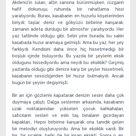
Akdeniz’in suları, altın sarısına bürünmüşken, rüzgarın
hafif dokunuşu, ruhunda bir rahatlama hissi
yaratıyordu. Burası, kasabanın en huzurlu köşelerinden
biriydi; taşlar, deniz ve gökyüzü birbirine karışarak,
zamanın adeta durduğu bir atmosfer yaratıyordu. Her
yaz tatilinde olduğu gibi, Selin yine burada, bu sakin
kasabada huzur aramaya gelmişti. Ama bu yaz, her şey
farklıydı. Kendisini daha önce hiç hissetmediği bir
boşluk içinde buluyordu. Bu yazda bir şeylerin eksik
olduğunu hissediyordu ama neydi bu eksiklik? Geçmiş
yazlarda olduğu gibi denize karşı bir şeyler hissetmeli,
kasabanın sessizliğinden bir huzur bulmalıydı. Ancak
bugün bir şeyler değişmişti.
Bir an için gözlerini kapatarak denizin sesini daha çok
duymaya çalıştı. Dalga seslerinin arkasında, kasabanın
uzak noktalarından yükselen çocuk kahkahaları,
satıcıların sesleri ve eski taş binaların gıcırdayan
kapakları… Hepsi birbirine karışarak ona tanıdık gelen
bir melodiyi oluşturuyordu. Ama bir eksiklik vardı. Bir
his, bir sıcaklık, belki de bir insan eksikti. Sonra o an,