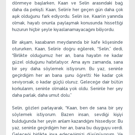
dönmeye başlarken, Kaan ve Selin arasındaki bağ
daha da pekişti. Kaan, Selin’e her geçen gün daha çok
aşık olduğunu fark ediyordu. Selin ise, Kaan’ın yanında
olmak, hayatı onunla paylaşmak konusunda hissettiği
huzurun hiçbir şeyle kıyaslanamayacağını biliyordu.
Bir akşam, kasabanın meydanında bir kafe köşesinde
otururken, Kaan, Selin’e doğru eğilerek, “Selin,” dedi,
“Birlikte olduğumuz her an, bana hayatın ne kadar
güzel olduğunu hatırlatıyor. Ama aynı zamanda, sana
bir şey daha söylemek istiyorum. Bu yaz, seninle
geçirdiğim her an bana şunu öğretti: Ne kadar çok
seviyorsak, o kadar güçlü oluruz. Geleceğe dair bütün
korkularım, seninle olmakla yok oldu. Seninle her şey
daha parlak, daha umut dolu.”
Selin, gözleri parlayarak, “Kaan, ben de sana bir şey
söylemek istiyorum. Bazen insan, sevdiği kişiyi
bulduğunda her şeyin anlam kazandığını hissediyor. Bu
yaz, seninle geçirdiğim her an, bana bu duyguyu verdi.
Geleceği birlikte inşa edeceğimizi düşünüyorum. Ve