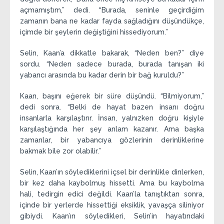
açmamıştım,” dedi. “Burada, seninle geçirdiğim
zamanın bana ne kadar fayda sağladığını düşündükçe,
içimde bir şeylerin değiştiğini hissediyorum.”
Selin, Kaan’a dikkatle bakarak, “Neden ben?” diye
sordu. “Neden sadece burada, burada tanışan iki
yabancı arasında bu kadar derin bir bağ kuruldu?”
Kaan, başını eğerek bir süre düşündü. “Bilmiyorum,”
dedi sonra. “Belki de hayat bazen insanı doğru
insanlarla karşılaştırır. İnsan, yalnızken doğru kişiyle
karşılaştığında her şey anlam kazanır. Ama başka
zamanlar, bir yabancıya gözlerinin derinliklerine
bakmak bile zor olabilir.”
Selin, Kaan’ın söylediklerini içsel bir derinlikle dinlerken,
bir kez daha kaybolmuş hissetti. Ama bu kaybolma
hali, tedirgin edici değildi. Kaan’la tanıştıktan sonra,
içinde bir yerlerde hissettiği eksiklik, yavaşça siliniyor
gibiydi. Kaan’ın söyledikleri, Selin’in hayatındaki