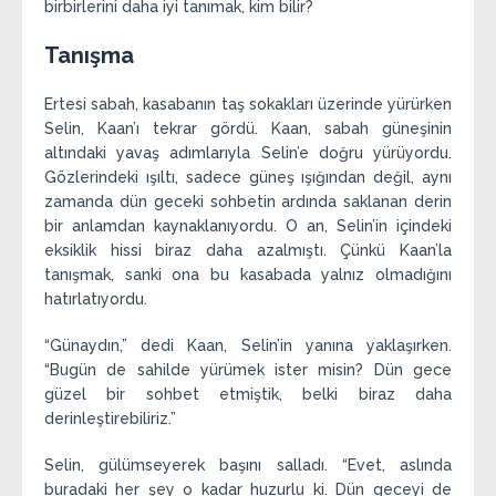
birbirlerini daha iyi tanımak, kim bilir?
Tanışma
Ertesi sabah, kasabanın taş sokakları üzerinde yürürken
Selin, Kaan’ı tekrar gördü. Kaan, sabah güneşinin
altındaki yavaş adımlarıyla Selin’e doğru yürüyordu.
Gözlerindeki ışıltı, sadece güneş ışığından değil, aynı
zamanda dün geceki sohbetin ardında saklanan derin
bir anlamdan kaynaklanıyordu. O an, Selin’in içindeki
eksiklik hissi biraz daha azalmıştı. Çünkü Kaan’la
tanışmak, sanki ona bu kasabada yalnız olmadığını
hatırlatıyordu.
“Günaydın,” dedi Kaan, Selin’in yanına yaklaşırken.
“Bugün de sahilde yürümek ister misin? Dün gece
güzel bir sohbet etmiştik, belki biraz daha
derinleştirebiliriz.”
Selin, gülümseyerek başını salladı. “Evet, aslında
buradaki her şey o kadar huzurlu ki. Dün geceyi de