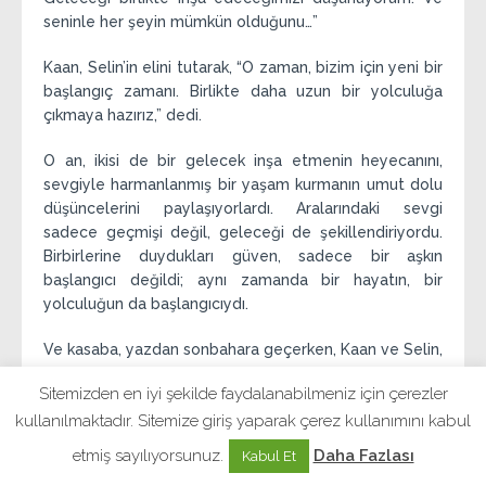
seninle her şeyin mümkün olduğunu…”
Kaan, Selin’in elini tutarak, “O zaman, bizim için yeni bir
başlangıç zamanı. Birlikte daha uzun bir yolculuğa
çıkmaya hazırız,” dedi.
O an, ikisi de bir gelecek inşa etmenin heyecanını,
sevgiyle harmanlanmış bir yaşam kurmanın umut dolu
düşüncelerini paylaşıyorlardı. Aralarındaki sevgi
sadece geçmişi değil, geleceği de şekillendiriyordu.
Birbirlerine duydukları güven, sadece bir aşkın
başlangıcı değildi; aynı zamanda bir hayatın, bir
yolculuğun da başlangıcıydı.
Ve kasaba, yazdan sonbahara geçerken, Kaan ve Selin,
her şeyin başlangıcının ne kadar güzel olduğunu
Sitemizden en iyi şekilde faydalanabilmeniz için çerezler
anlamışlardı. Geçmişin yansımasından, kaybolmuş
kullanılmaktadır. Sitemize giriş yaparak çerez kullanımını kabul
hislerden arınarak, geleceğe umutla adım atıyorlardı.
Artık yalnızca birbirlerine değil, hayatın her anına
etmiş sayılıyorsunuz.
Daha Fazlası
Kabul Et
güveniyorlardı. Aşkları, bir zamanlar kaybolmuş gibi