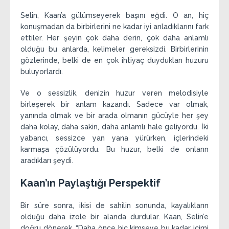
Selin, Kaan’a gülümseyerek başını eğdi. O an, hiç
konuşmadan da birbirlerini ne kadar iyi anladıklarını fark
ettiler. Her şeyin çok daha derin, çok daha anlamlı
olduğu bu anlarda, kelimeler gereksizdi. Birbirlerinin
gözlerinde, belki de en çok ihtiyaç duydukları huzuru
buluyorlardı.
Ve o sessizlik, denizin huzur veren melodisiyle
birleşerek bir anlam kazandı. Sadece var olmak,
yanında olmak ve bir arada olmanın gücüyle her şey
daha kolay, daha sakin, daha anlamlı hale geliyordu. İki
yabancı, sessizce yan yana yürürken, içlerindeki
karmaşa çözülüyordu. Bu huzur, belki de onların
aradıkları şeydi.
Kaan’ın Paylaştığı Perspektif
Bir süre sonra, ikisi de sahilin sonunda, kayalıkların
olduğu daha izole bir alanda durdular. Kaan, Selin’e
doğru dönerek, “Daha önce hiç kimseye bu kadar içimi