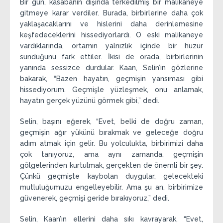
Bir gün, kasabanın dışında terkedilmiş bir malikaneye
gitmeye karar verdiler. Burada, birbirlerine daha çok
yaklaşacaklarını ve hislerini daha derinlemesine
keşfedeceklerini hissediyorlardı. O eski malikaneye
vardıklarında, ortamın yalnızlık içinde bir huzur
sunduğunu fark ettiler. İkisi de orada, birbirlerinin
yanında sessizce durdular. Kaan, Selin’in gözlerine
bakarak, “Bazen hayatın, geçmişin yansıması gibi
hissediyorum. Geçmişle yüzleşmek, onu anlamak,
hayatın gerçek yüzünü görmek gibi,” dedi.
Selin, başını eğerek, “Evet, belki de doğru zaman,
geçmişin ağır yükünü bırakmak ve geleceğe doğru
adım atmak için gelir. Bu yolculukta, birbirimizi daha
çok tanıyoruz, ama aynı zamanda, geçmişin
gölgelerinden kurtulmak, gerçekten de önemli bir şey.
Çünkü geçmişte kaybolan duygular, gelecekteki
mutluluğumuzu engelleyebilir. Ama şu an, birbirimize
güvenerek, geçmişi geride bırakıyoruz,” dedi.
Selin, Kaan’ın ellerini daha sıkı kavrayarak, “Evet,