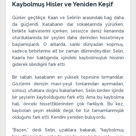
Kaybolmuş Hisler ve Yeniden Keşif
Günler geçtikçe, Kaan ve Selin’in arasındaki bağ daha
da güçlendi. Kasabanın dar sokaklarında yürürken,
birlikte kahvelerini içerken, sessizce deniz kenarında
oturduklarında bir şeyleri daha derinden hissetmeye
başlamışlardı. O anlarda, sanki dünyadan kopmuş,
sadece birbirlerine ait bir zaman dilimindeydiler. Selin,
Kaan’a her baktığında, içindeki kaybolmuşluk hissinin
giderek silindiğini fark etti.
Bir sabah, kasabanın en yüksek tepesine tırmandılar.
Gözlerini denizin mavi-yeşil tonlarından ayırmadan,
sonsuz ufuklara doğru bakarlarken, Selin birden içinde
bir şeylerin kaybolduğunu fark etti. Ama bu kaybolma
hali, önceki hissettiklerinden çok farklıydı. Bu kez,
kaybolan şeyin eksiklik değil, bir tür tamamlanmışlık
olduğunu fark etti. Kendini yeniden buluyordu.
“Bazen,” dedi Selin, uzaklara bakarak, “kaybolmuş