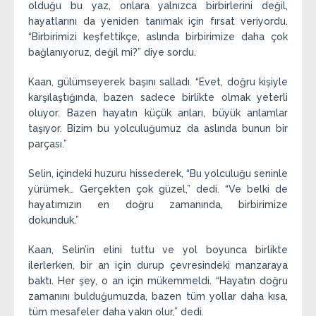
olduğu bu yaz, onlara yalnızca birbirlerini değil,
hayatlarını da yeniden tanımak için fırsat veriyordu.
“Birbirimizi keşfettikçe, aslında birbirimize daha çok
bağlanıyoruz, değil mi?” diye sordu.
Kaan, gülümseyerek başını salladı. “Evet, doğru kişiyle
karşılaştığında, bazen sadece birlikte olmak yeterli
oluyor. Bazen hayatın küçük anları, büyük anlamlar
taşıyor. Bizim bu yolculuğumuz da aslında bunun bir
parçası.”
Selin, içindeki huzuru hissederek, “Bu yolculuğu seninle
yürümek… Gerçekten çok güzel,” dedi. “Ve belki de
hayatımızın en doğru zamanında, birbirimize
dokunduk.”
Kaan, Selin’in elini tuttu ve yol boyunca birlikte
ilerlerken, bir an için durup çevresindeki manzaraya
baktı. Her şey, o an için mükemmeldi. “Hayatın doğru
zamanını bulduğumuzda, bazen tüm yollar daha kısa,
tüm mesafeler daha yakın olur,” dedi.