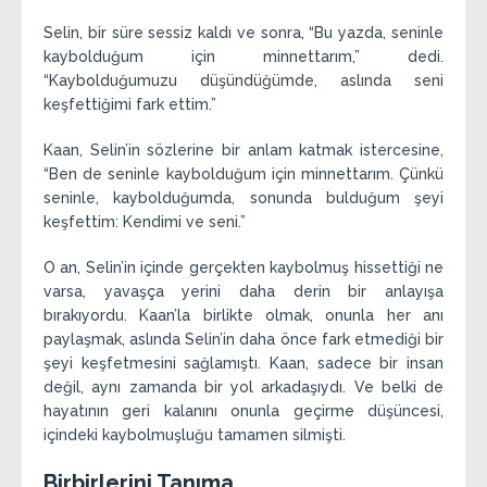
Selin, bir süre sessiz kaldı ve sonra, “Bu yazda, seninle
kaybolduğum için minnettarım,” dedi.
“Kaybolduğumuzu düşündüğümde, aslında seni
keşfettiğimi fark ettim.”
Kaan, Selin’in sözlerine bir anlam katmak istercesine,
“Ben de seninle kaybolduğum için minnettarım. Çünkü
seninle, kaybolduğumda, sonunda bulduğum şeyi
keşfettim: Kendimi ve seni.”
O an, Selin’in içinde gerçekten kaybolmuş hissettiği ne
varsa, yavaşça yerini daha derin bir anlayışa
bırakıyordu. Kaan’la birlikte olmak, onunla her anı
paylaşmak, aslında Selin’in daha önce fark etmediği bir
şeyi keşfetmesini sağlamıştı. Kaan, sadece bir insan
değil, aynı zamanda bir yol arkadaşıydı. Ve belki de
hayatının geri kalanını onunla geçirme düşüncesi,
içindeki kaybolmuşluğu tamamen silmişti.
Birbirlerini Tanıma