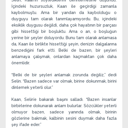
Selin, Kaan’ın söylediklerini derinlemesine düşündü.
İçindeki huzursuzluk, Kaan ile geçirdiği zamanla
kaybolmuştu. Ama bir yandan da kaybolduğu o
duyguyu tam olarak tanımlayamıyordu. Bu, içindeki
eksiklik duygusu değildi, daha çok hayatının bir parçası
gibi hissettiği bir boşluktu. Ama o an, o boşluğun
yerine bir şeyler doluyordu. Bunu tam olarak anlamasa
da, Kaan ile birlikte hissettiği şeyin, denizin dalgalarına
benzediğini fark etti. Belki de bazen, bir şeyleri
anlamaya çalışmak, onlardan kaçmaktan çok daha
önemlidir.
“Belki de bir şeyleri anlamak zorunda değiliz,” dedi
Selin. “Bazen sadece var olmak, birine dokunmak, birini
dinlemek yeterli olur.”
Kaan, Selin’e bakarak başını salladı. “Bazen insanlar
birbirlerine dokunarak anlam bulurlar. Sözcükler yeterli
olmuyor bazen, sadece yanında olmak, birinin
gözlerine bakmak, kalbinin sesini duymak daha fazla
şey ifade eder.”