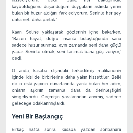
hissediyorum,” dedi. “Sana her baktığımda,
kaybolduğumu düşündüğüm duyguların aslında yerini
bulan bir huzur aldığını fark ediyorum. Seninle her şey
daha net, daha parlak.”
Kaan, Selin’e yaklaşarak gözlerinin içine bakarken,
“Bazen hayat, doğru insanla buluştuğunda sana
sadece huzur sunmaz, aynı zamanda seni daha güçlü
yapar. Seninle olmak, seni tanımak bana güç veriyor,”
dedi.
O anda, kasaba dışındaki terkedilmiş malikanenin
içinde ikisi de birbirlerine daha yakın hissettiler. Belki
de o eski yapının duvarlarında yankı bulan her adım,
onların aşkının zamanla daha da derinleştiğini
simgeliyordu. Geçmişin yaralarından arınmış, sadece
geleceğe odaklanmışlardı.
Yeni Bir Başlangıç
Birkaç hafta sonra, kasaba yazdan sonbahara