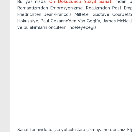
Bu yazımızda
On Dokuzuncu Yüzyıl Sanatı
‘ndan 
Romantizm’den Empresyonizm’e, Realizm’den Post Empr
Friedrich’ten Jean-Francois Millet’e, Gustave Courbet
Hokusai’ye, Paul Cezanne’den Van Gogh’a, James McNeill 
ve bu akımların öncülerini inceleyeceğiz.
Sanat tarihinde başka yolculuklara çıkmaya ne dersiniz. Eğer