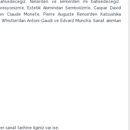
bahsedeceğiz. Nelerden ve kimlerden mi bahsedeceğiz.
esyonizm’e, Estetik Akımı’ndan Sembolizm’e, Caspar David
’ten Claude Monet’e, Pierre Auguste Renoir’den Katsushika
Whistler’dan Antoni Gaudi ve Edvard Munch’a. Sanat akımları
 sanat tarihine ilginiz var ise;