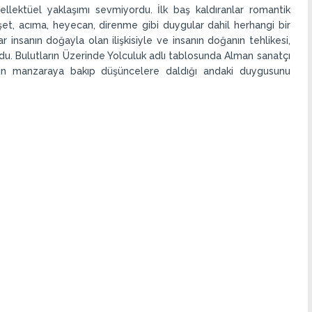
ellektüel yaklaşımı sevmiyordu. İlk baş kaldıranlar romantik
hşet, acıma, heyecan, direnme gibi duygular dahil herhangi bir
 insanın doğayla olan ilişkisiyle ve insanın doğanın tehlikesi,
ordu. Bulutların Üzerinde Yolculuk adlı tablosunda Alman sanatçı
amın manzaraya bakıp düşüncelere daldığı andaki duygusunu