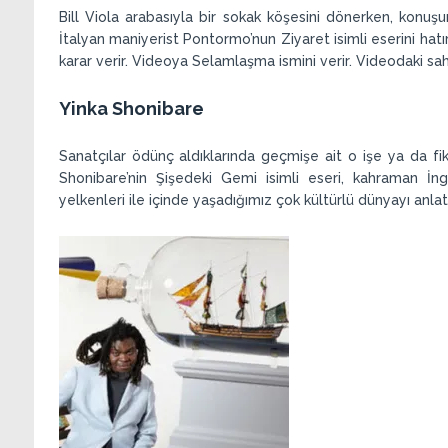
Bill Viola arabasıyla bir sokak köşesini dönerken, konu
İtalyan maniyerist Pontormo’nun Ziyaret isimli eserini hat
karar verir. Videoya Selamlaşma ismini verir. Videodaki sa
Yinka Shonibare
Sanatçılar ödünç aldıklarında geçmişe ait o işe ya da fikirl
Shonibare’nin Şişedeki Gemi isimli eseri, kahraman İngil
yelkenleri ile içinde yaşadığımız çok kültürlü dünyayı anla