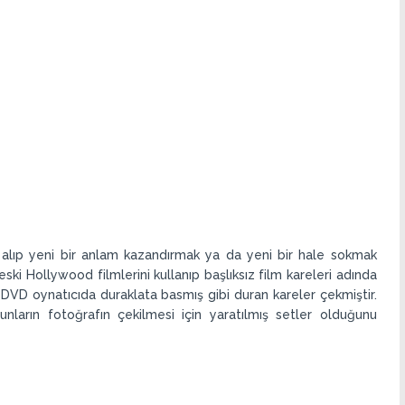
alıp yeni bir anlam kazandırmak ya da yeni bir hale sokmak
ski Hollywood filmlerini kullanıp başlıksız film kareleri adında
nki DVD oynatıcıda duraklata basmış gibi duran kareler çekmiştir.
ların fotoğrafın çekilmesi için yaratılmış setler olduğunu