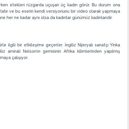
şurken etekleri rüzgarda uçuşan üç kadın görür. Bu durum ona
ırlatır ve bu eserin kendi versiyonunu bir video olarak yapmaya
hne her ne kadar aynı olsa da kadınlar günümüz kadınlarıdır.
e ilgili bir etkileşime geçerler. İngiliz Nijeryalı sanatçı Yinka
iz amirali Nelson’ın gemisinin Afrika kilimlerinden yapılmış
tmaya çalışıyor.