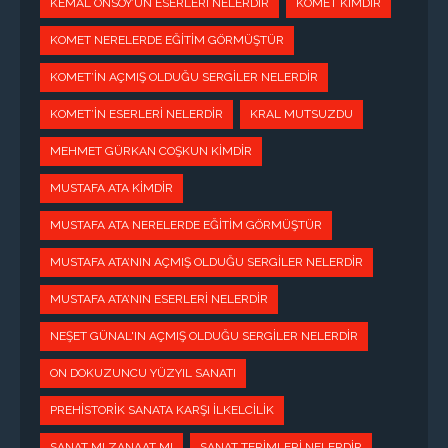
KEMAL ÖNSOY’UN ESERLERI NELERDIR
KOMET KIMDIR
KOMET NERELERDE EĞITIM GÖRMÜŞTÜR
KOMET’IN AÇMIŞ OLDUĞU SERGILER NELERDIR
KOMET’IN ESERLERI NELERDIR
KRAL MUTSUZDU
MEHMET GÜRKAN COŞKUN KIMDIR
MUSTAFA ATA KIMDIR
MUSTAFA ATA NERELERDE EĞITIM GÖRMÜŞTÜR
MUSTAFA ATA’NIN AÇMIŞ OLDUĞU SERGILER NELERDIR
MUSTAFA ATA’NIN ESERLERI NELERDIR
NEŞET GÜNAL'IN AÇMIŞ OLDUĞU SERGILER NELERDIR
ON DOKUZUNCU YÜZYIL SANATI
PREHISTORIK SANATA KARŞI İLKELCILIK
SANAT MI ZANAAT MI
SANAT TERIMLERI NELERDIR